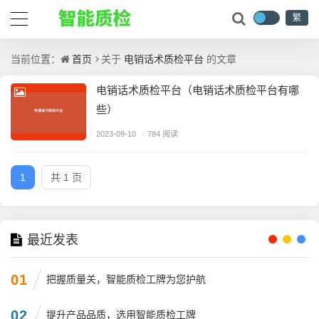
繁
首页
电销话术质检平台
当前位置：
关于
的文章
电销话术质检平台（电销话术质检平台有哪
些）
2023-09-10
/
784 阅读
1
共 1 页
最近发表
01
把握质量关，智能质检工牌为您护航
02
提升产品品质，选用智能质检工牌