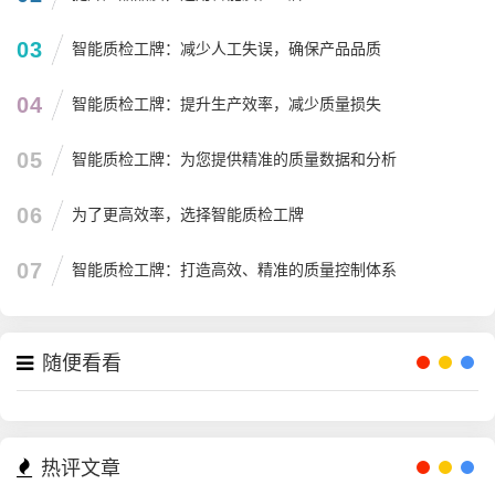
03
智能质检工牌：减少人工失误，确保产品品质
04
智能质检工牌：提升生产效率，减少质量损失
05
智能质检工牌：为您提供精准的质量数据和分析
06
为了更高效率，选择智能质检工牌
07
智能质检工牌：打造高效、精准的质量控制体系
随便看看
热评文章