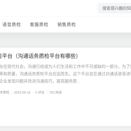
语音质检
客服质检
销售质检
检平台（沟通话务质检平台有哪些）
台在现代社会，沟通已经成为人们生活和工作中不可或缺的一部分。为了
率和质量，沟通话务质检平台应运而生。这个平台旨在通过对通话录音进
企业发现问题并改进沟通技巧，提高服务质...
术质检
/
0 评论
/
2023-09-10
/
703 阅读