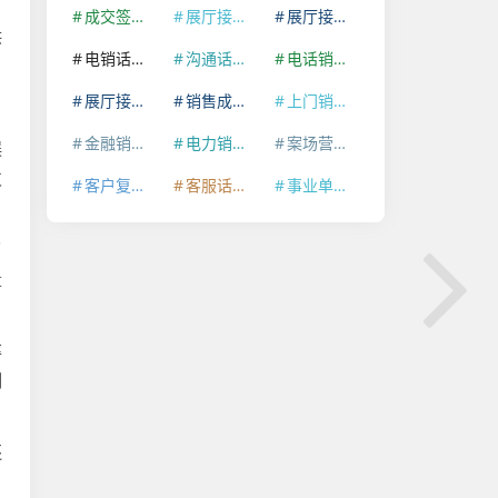
，
成交签约话务质检
展厅接待话术质检
展厅接待话务质检系统
供
电销话术质检平台
沟通话务质检平台
电话销售话务质检平台
展厅接待话术质检系统
销售成单话术质检
上门销售话术质检系统
金融销售话术质检
电力销售话术质检平台
案场营销话务质检
误
支
客户复访话务质检系统
客服话术话务质检平台
事业单位话术质检系统
了
量
率
制
还