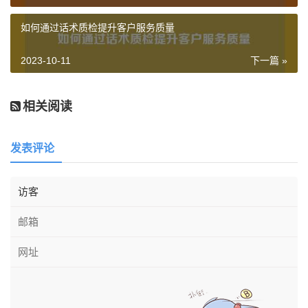
提高客户满意度：通过实时监控和事后分析，客服质检系统
如何通过话术质检提升客户服务质量
可以帮助企业发现并改进服务中的问题，提高客户满意度和
忠诚度。
2023-10-11
下一篇 »
提升服务效率：客服质检系统可以提供对客服人员表现的综
合评估，帮助企业识别优秀员工，从而提高整体服务效率。
相关阅读
降低客户投诉率：通过对服务质量的持续监测和改进，客服
质检系统可以有效降低客户投诉率，为企业节省售后成本。
发表评论
促进团队协作：通过质检系统的反馈机制，企业可以及时了
解团队中存在的问题，并协调解决。这有助于增强团队协作
能力，提升整体竞争力。
总之，客服质检系统是提升企业竞争力的重要工具。正确使
用客服质检系统可以帮助企业实现客户服务质量的持续改
进，从而在激烈的市场竞争中脱颖而出。