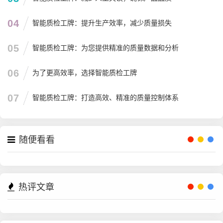
04
智能质检工牌：提升生产效率，减少质量损失
05
智能质检工牌：为您提供精准的质量数据和分析
06
为了更高效率，选择智能质检工牌
07
智能质检工牌：打造高效、精准的质量控制体系
随便看看
热评文章