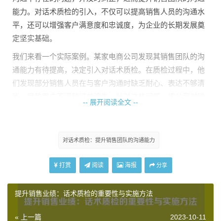
能力。对话术质检的引入，不仅可以提高销售人员的沟通水
平，还可以增强客户满意度和忠诚度，为企业的长期发展奠
定坚实基础。
我们来看一个实际案例。某家电商公司发现其销售团队的沟
通能力有待提高，决定引入对话术质检。在质检过程中，他
们发现部分销售人员在与客户沟通时缺乏耐心、表达不够清
晰，导致客户不满和订单流失。针对这些问题，该公司对销
-- 展开阅读全文 --
售团队进行了培训和指导，强化了耐心和清晰表达的重要
性。经过一段时间的实践，销售团队的沟通能力有了显著提
升，销售额也相应增长了20%。
对话术质检：提升销售团队的沟通能力
对话术质检的应用方法包括以下步骤：
打赏
阅读
海报
分享
制定质检计划：明确质检的目标、对象、时间、人员等。
执行质检措施：通过监听通话录音、查看聊天记录等方式，
提升销售业绩：话术质检的重要性与实施方法
发现沟通中的问题。
« 上一篇
2023-10-11