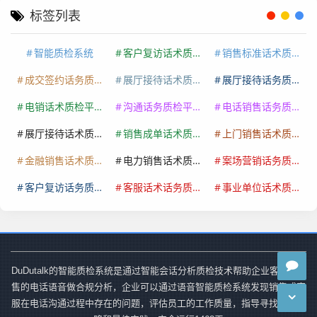
标签列表
智能质检系统
客户复访话术质检系统
销售标准话术质检平台
成交签约话务质检
展厅接待话术质检
展厅接待话务质检系统
电销话术质检平台
沟通话务质检平台
电话销售话务质检平台
展厅接待话术质检系统
销售成单话术质检
上门销售话术质检系统
金融销售话术质检
电力销售话术质检平台
案场营销话务质检
客户复访话务质检系统
客服话术话务质检平台
事业单位话术质检系统
DuDutalk的智能质检系统是通过智能会话分析质检技术帮助企业客服、销
售的电话语音做合规分析，企业可以通过语音智能质检系统发现销售或客
服在电话沟通过程中存在的问题，评估员工的工作质量，指导寻找改善策