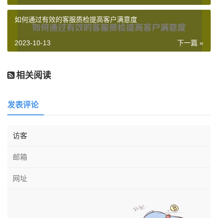
跟进质检结果：对质检过程中发现的问题进行归类整理，分
析问题产生的原因，并制定相应的改进措施。
如何通过有效的客服质检提高客户满意度
反馈与持续改进：将质检结果及时反馈给销售团队，鼓励优
2023-10-13
下一篇 »
秀表现，提醒不足之处，并督促持续改进。
总之，对话术质检是提升销售团队沟通能力的有效手段。通
相关阅读
过对话术质检的应用，企业可以及时发现并纠正销售人员在
沟通中存在的问题，从而提高客户满意度和忠诚度。与此同
时，对话术质检还可以增强销售团队的凝聚力和执行力，为
发表评论
企业的长远发展注入强大动力。让我们一起认识到对话术质
检的重要性，并将其应用于提升销售团队的沟通能力吧！
文章内容主要来源于互联网及会员投稿，如有侵犯您
的权益，请联系小编删除。