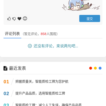
评论列表
（暂无评论，
858
人围观）
还没有评论，来说两句吧...
最近发表
01
把握质量关，智能质检工牌为您护航
02
提升产品品质，选用智能质检工牌
03
智能质检工牌：减少人工失误，确保产品品质