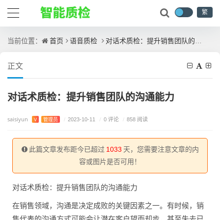
繁
首页
语音质检
对话术质检：提升销售团队的沟通能力
当前位置：
正文
对话术质检：提升销售团队的沟通能力
saisiyun
/
0 评论
V
管理员
/
2023-10-11
/
858 阅读
此篇文章发布距今已超过
1033
天，您需要注意文章的内
容或图片是否可用！
对话术质检：提升销售团队的沟通能力
在销售领域，沟通是决定成败的关键因素之一。有时候，销
售代表的沟通方式可能会让潜在客户望而却步，甚至失去已