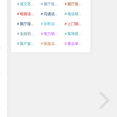
成交签约话务质检
展厅接待话术质检
展厅接待话务质检系统
电销话术质检平台
沟通话务质检平台
电话销售话务质检平台
可
展厅接待话术质检系统
销售成单话术质检
上门销售话术质检系统
金融销售话术质检
电力销售话术质检平台
案场营销话务质检
客户复访话务质检系统
客服话术话务质检平台
事业单位话术质检系统
进
意
对