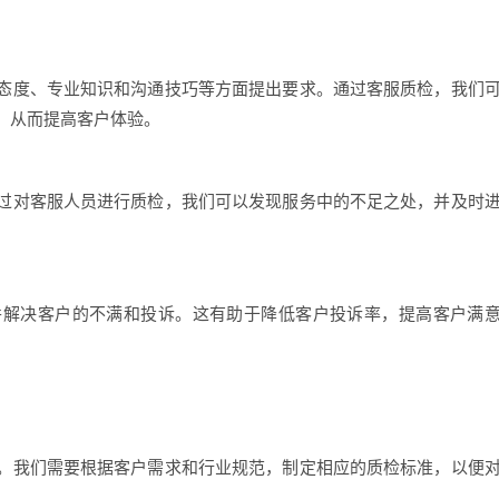
态度、专业知识和沟通技巧等方面提出要求。通过客服质检，我们
，从而提高客户体验。
过对客服人员进行质检，我们可以发现服务中的不足之处，并及时
并解决客户的不满和投诉。这有助于降低客户投诉率，提高客户满
。我们需要根据客户需求和行业规范，制定相应的质检标准，以便