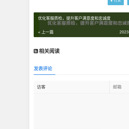
打赏
优化客服质检，提升客户满意度和忠诚度
« 上一篇
2023
相关阅读
发表评论